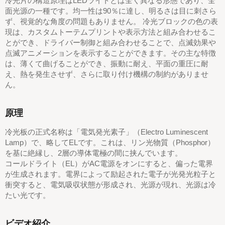
冷光片の構造原理はLEDライトとは全く異なる形態であり、全
面光源の一種です。均一性は90％に達し、明るさは目に刺さら
ず、視覚的な角度の問題もありません。 冷光ブロックの色の表
現は、カスタムトーテムプリントや表示方法と組み合わせるこ
とができ、ドライバー制御と組み合わせることで、点滅効果や
点滅アニメーションを表示することができます。その主な特徴
は、薄くて曲げることができ、振動に耐え、平面の重圧に耐
え、熱を発生させず、さらに取り付け機構の制約がありませ
ん。
原理
冷光板の正式名称は「電気発光素子」（Electro Luminescent
Lamp）で、略してELです。これは、リン光物質（Phosphor）
を基に絶縁し、2層の導体電極の間に挟んでいます。
コールドライト（EL）がAC電源をオンにすると、偏った電界
が生成されます。電界によって励起された電子が光発光粒子と
衝突すると、電気吸収状態が形成され、光源が現れ、光源は冷
たい光です。
ビデオ紹介