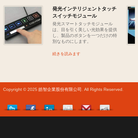
発光インテリジェントタッチ
スイッチモジュール
発光スマートタッチモジュール
は、目を引く美しい光効果を提供
し、製品のボタンを一つだけの特
別なものにします。
続きを読みます
Copyright © 2025
皓智企業股份有限公司
. All Rights Reserved.