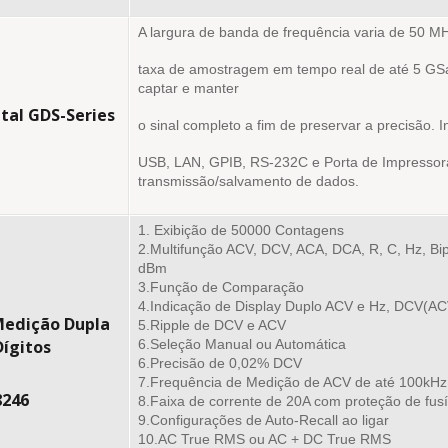
A largura de banda de frequência varia de 50 MHz
taxa de amostragem em tempo real de até 5 GS
captar e manter
ital GDS-Series
o sinal completo a fim de preservar a precisão.
USB, LAN, GPIB, RS-232C e Porta de Impressora
transmissão/salvamento de dados.
1. Exibição de 50000 Contagens
2.Multifunção ACV, DCV, ACA, DCA, R, C, Hz, Bi
dBm
3.Função de Comparação
4.Indicação de Display Duplo ACV e Hz, DCV(A
Medição Dupla
5.Ripple de DCV e ACV
Dígitos
6.Seleção Manual ou Automática
6.Precisão de 0,02% DCV
7.Frequência de Medição de ACV de até 100kHz
246
8.Faixa de corrente de 20A com proteção de fusí
9.Configurações de Auto-Recall ao ligar
10.AC True RMS ou AC + DC True RMS