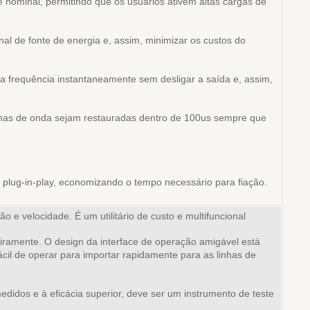
e nominal, permitindo que os usuários ativem altas cargas de
al de fonte de energia e, assim, minimizar os custos do
a frequência instantaneamente sem desligar a saída e, assim,
formas de onda sejam restauradas dentro de 100us sempre que
, plug-in-play, economizando o tempo necessário para fiação.
 e velocidade. É um utilitário de custo e multifuncional
eiramente. O design da interface de operação amigável está
ácil de operar para importar rapidamente para as linhas de
edidos e à eficácia superior, deve ser um instrumento de teste