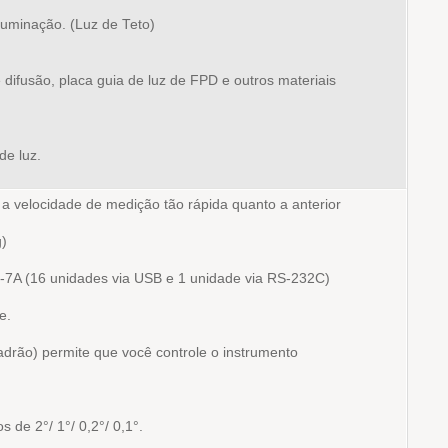
luminação. (Luz de Teto)
 difusão, placa guia de luz de FPD e outros materiais
de luz.
a velocidade de medição tão rápida quanto a anterior
)
-7A (16 unidades via USB e 1 unidade via RS-232C)
e.
adrão) permite que você controle o instrumento
de 2°/ 1°/ 0,2°/ 0,1°.