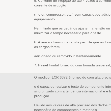
5. Corrente de irrupção de até 4 vezes a corrent
corrente de irrupção
(motor, compressor, etc.) sem capacidade adicion
equipamento.
Permitindo que os usuários ajustem a tensão ou 
minimizar o tempo necessário para o teste.
6. A reação transitória rápida permite que as 
as cargas forem
adicionado ou removido instantaneamente.
7. Painel frontal fornecido com tomada universal
O medidor LCR 6372 é fornecido com alta precisão
e é capaz de realizar o teste do componente int
sincronizado com a tendência internacional e é f
produção.
Devido aos valores de alta precisão dos dados m
necessário de componentes e materiais.