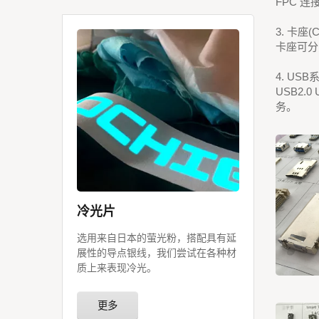
FPC 
3. 卡座(Ca
卡座可分为
4. USB
USB2
务。
冷光片
选用来自日本的萤光粉，搭配具有延
展性的导点银线，我们尝试在各种材
质上来表现冷光。
更多